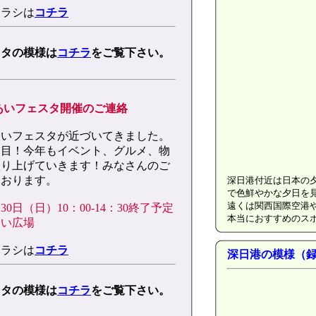
チラシは
コチラ
スタの模様は
コチラ
をご覧下さい。
れあいフェスタ開催のご連絡
あいフェスタが近づいてきました。
回目！今年もイベント、グルメ、物
盛り上げていきます！みなさんのご
ております。
深日港付近は日本の
で色鮮やかな夕日を
遠くは関西国際空港
30日（日）10：00-14：30終了予定
本当におすすめのス
あい広場
チラシは
コチラ
深日港の模様（
スタの模様は
コチラ
をご覧下さい。