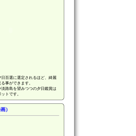
夕日百選に選定されるほど、綺麗
見る事ができます。
や淡路島を望みつつの夕日鑑賞は
ポットです。
録画）