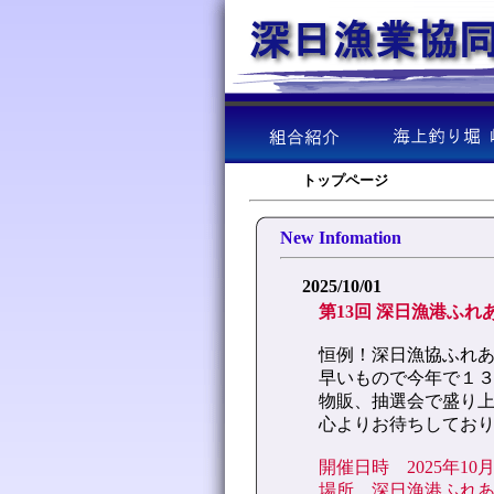
トップページ
New Infomation
2025/10/01
第13回 深日漁港ふ
恒例！深日漁協ふれ
早いもので今年で１３
物販、抽選会で盛り上
心よりお待ちしてお
開催日時 2025年10月
場所 深日漁港ふれ