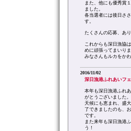
また、他にも優秀賞１
ました。
各当選者には後日さ
す。
たくさんの応募、あ
これからも深日漁協
めに頑張ってまいり
みなさんもルカをか
2016/11/02
深日漁港ふれあいフェ
本年も深日漁港ふれ
がとうございました
天候にも恵まれ、盛
了できましたのも、
です。
また来年も深日漁港
う！