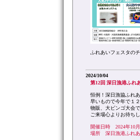
ふれあいフェスタの
2024/10/04
第12回 深日漁港ふ
恒例！深日漁協ふれ
早いもので今年で１２
物販、大ビンゴ大会で
ご来場心よりお待ち
開催日時 2024年10月
場所 深日漁港ふれ