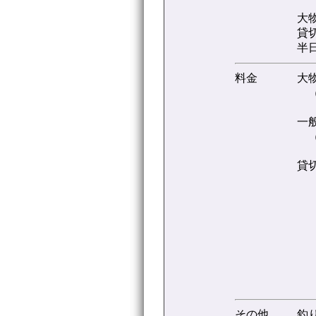
大
貸
半
料金
大
（
一
（
貸
その他
釣