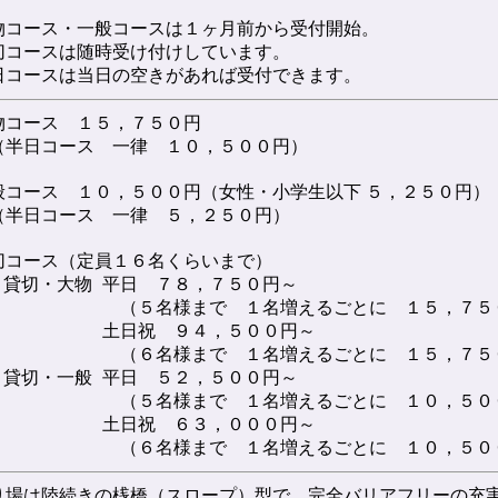
物コース・一般コースは１ヶ月前から受付開始。
切コースは随時受け付けしています。
日コースは当日の空きがあれば受付できます。
物コース １５，７５０円
半日コース 一律 １０，５００円）
般コース １０，５００円（女性・小学生以下 ５，２５０円）
半日コース 一律 ５，２５０円）
切コース（定員１６名くらいまで）
貸切・大物
平日 ７８，７５０円～
（５名様まで １名増えるごとに １５，７５
土日祝 ９４，５００円～
（６名様まで １名増えるごとに １５，７５
貸切・一般
平日 ５２，５００円～
（５名様まで １名増えるごとに １０，５０
土日祝 ６３，０００円～
（６名様まで １名増えるごとに １０，５０
り場は陸続きの桟橋（スロープ）型で、完全バリアフリーの充