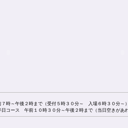
前７時～午後２時まで（受付５時３０分～ 入場６時３０分～
半日コース 午前１０時３０分～午後２時まで（当日空きがあ